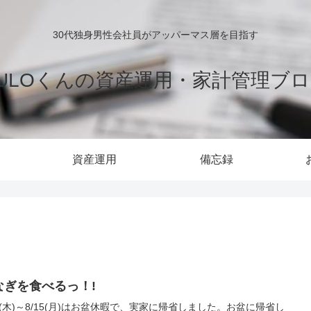
30代独身男性会社員がアッパーマス層を目指す
ULOくんの資産運用・家計管理ブ
資産運用
備忘録
なぎを食べるっ！!
11(木)～8/15(月)はお盆休暇で、実家に帰省しました。お盆に帰省し