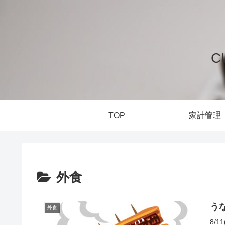
C
TOP
家計管理
外食
う
外食
8/