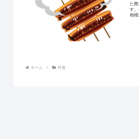
た際
す。
相模
ホーム
外食