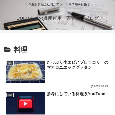
30代独身男性会社員がアッパーマス層を目指す
CULOくんの資産運用・家計管理ブログ
料理
たっぷり小エビとブロッコリーの
料理
マカロニエッググラタン
2022.10.29
参考にしている料理系YouTube
料理