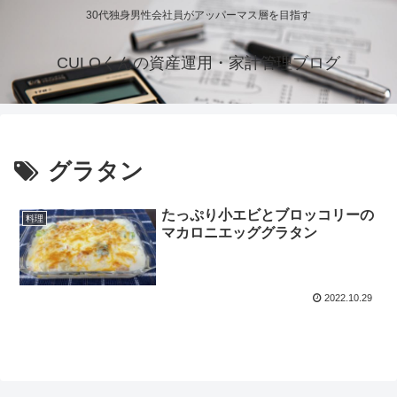
30代独身男性会社員がアッパーマス層を目指す
CULOくんの資産運用・家計管理ブログ
グラタン
たっぷり小エビとブロッコリーの
料理
マカロニエッググラタン
2022.10.29