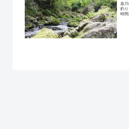
血川
釣り
時間