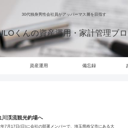
30代独身男性会社員がアッパーマス層を目指す
ULOくんの資産運用・家計管理ブ
資産運用
備忘録
血川渓流観光釣場へ
22年7月17日(日)に会社の部署メンバーで、埼玉県秩父市にある大