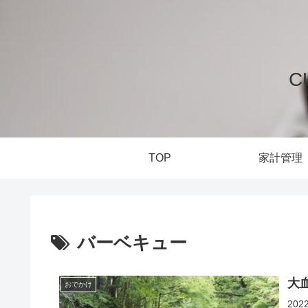
C
TOP
家計管理
バーベキュー
大
おでかけ
20