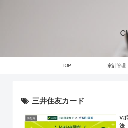
C
TOP
家計管理
三井住友カード
V
備忘録
法