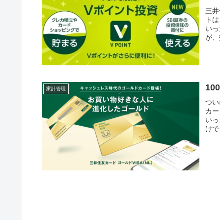
三井
トは
いっ
が、
1
家計管理
つい
カー
いっ
けで