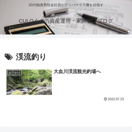
30代独身男性会社員がアッパーマス層を目指す
CULOくんの資産運用・家計管理ブログ
渓流釣り
大血川渓流観光釣場へ
おでかけ
2022.07.23