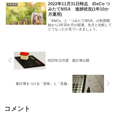
年3月21日(木)に39,889.05ドルを記録し、
2022年11月31日時点 iDeCo つ
資産運用
史上...
みたてNISA 進捗状況(1年10か
月運用)
「iDeCo」と「つみたてNISA」の利用開
始から1年10か月が経過、先月と比較して
どうなったか見ていきましょう。
iDeCo(12,000円/月)資産残高：260,317円
拠出金(元本)：252,000円損益：8,317円利
益率：3.3%つ...
2022年12月度 家計簿公開
家計簿をつける「意味」と「意義」
コメント