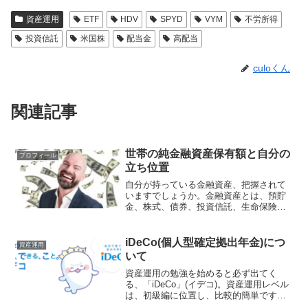
資産運用
ETF
HDV
SPYD
VYM
不労所得
投資信託
米国株
配当金
高配当
culoくん
関連記事
世帯の純金融資産保有額と自分の
プロフィール
立ち位置
自分が持っている金融資産、把握されて
いますでしょうか。金融資産とは、預貯
金、株式、債券、投資信託、生命保険、
商品券や小切手などをいいます。不動産
や貴金属、骨とう品、自動車などは実物
資産になります。野村総合研究所では、
iDeCo(個人型確定拠出年金)につ
資産運用
世帯の純金融資産保有額に...
いて
資産運用の勉強を始めると必ず出てく
る、「iDeCo」(イデコ)。資産運用レベル
は、初級編に位置し、比較的簡単です。
今回は、この「iDeCo」について、説明し