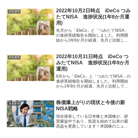
たいと思います。お兄さんい、イデコ？
iDeCo(個人型確定拠出年金)とは5,000円...
2022年10月2日時点 iDeCo つみ
資産運用
たてNISA 進捗状況(1年8か月運
用)
先月から「iDeCo」と「つみたてNISA」
の進捗実績報告を開始しました。利用開
始から1年8か月が経過、先月と比較して
どうなったか見ていきましょう。
iDeCo(12,000円/月)資産残高：223,665円
拠出金(元本)：228,000円損...
2022年10月31日時点 iDeCo つ
資産運用
みたてNISA 進捗状況(1年9か月
運用)
8月から「iDeCo」と「つみたてNISA」の
進捗実績報告を開始しました。利用開始
から1年9か月が経過、先月と比較してど
うなったか見ていきましょう。
iDeCo(12,000円/月)資産残高：247,890円
拠出金(元本)：240,000円損...
株価爆上がりの現状と今後の新
資産運用
NISA戦略
現在保有している日本株と米国株が、絶
賛爆益中であり、投資を始めて以来の最
高益を更新しています！米国株のニュー
ヨーク市場では、堅調なアメリカ経済や
企業業績を背景に、ダウ平均株価が2024