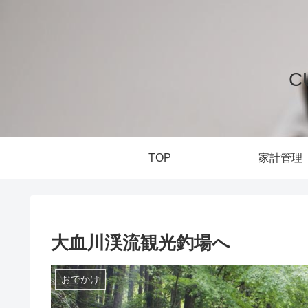
C
TOP
家計管理
大血川渓流観光釣場へ
おでかけ