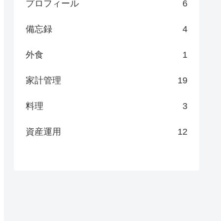
プロフィール
6
備忘録
4
外食
1
家計管理
19
料理
3
資産運用
12