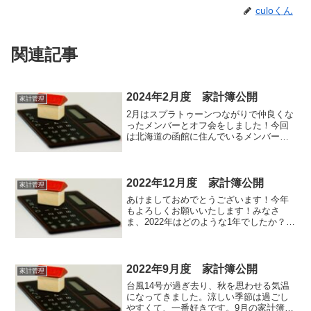
culoくん
関連記事
2024年2月度 家計簿公開
家計管理
2月はスプラトゥーンつながりで仲良くな
ったメンバーとオフ会をしました！今回
は北海道の函館に住んでいるメンバーに
会いに行き、ゲストハウスでメンバー全
員宿泊しました。美味しい海鮮を満喫
し、ご当地グルメをめぐりながらみんな
で飲み会して、とにかく楽...
2022年12月度 家計簿公開
家計管理
あけましておめでとうございます！今年
もよろしくお願いいたします！みなさ
ま、2022年はどのような1年でしたか？私
はブログを始めたり、キャプチャーボー
ドでゲーム動画を編集したり、いろんな
ことに少しずつ挑戦し始めた年となりま
した。まだまだ実力不...
2022年9月度 家計簿公開
家計管理
台風14号が過ぎ去り、秋を思わせる気温
になってきました。涼しい季節は過ごし
やすくて、一番好きです。9月の家計簿を