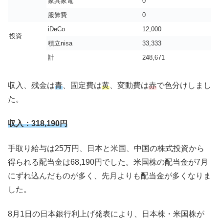
家具家電
0
服飾費
0
iDeCo
12,000
投資
積立nisa
33,333
計
248,671
収入、残金は
青
、固定費は
黄
、変動費は
赤
で色分けしまし
た。
収入：318,190円
手取り給与は25万円、日本と米国、中国の株式投資から
得られる配当金は68,190円でした。米国株の配当金が7月
にずれ込んだものが多く、先月よりも配当金が多くなりま
した。
8月1日の日本銀行利上げ発表により、日本株・米国株が