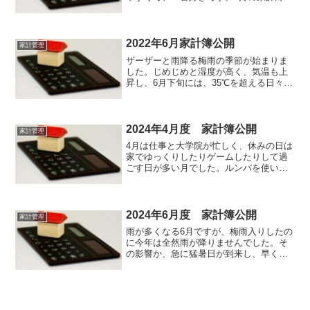
振り返っていきましょう。収入給与
250,000円配当金29,250円計279,250円支
出家賃61,500円電気代4,782円ガ...
2022年6月家計簿公開
家計管理
ザーザーと雨降る梅雨の季節が始まりま
した。じめじめと湿度が高く、気温も上
昇し、6月下旬には、35℃を超える日々が
続きました。夏本番の足音がします。エ
アコンの冷房やドライを使い始めた方も
多いのではないでしょうか。熱中症にな
らないよう適宜空調を...
2024年4月度 家計簿公開
家計管理
4月は仕事と大学院が忙しく、休みの日は
家でゆっくりしたりゲームしたりして過
ごす日が多い月でした。ルンバを使い始
めて早1か月。狭いところは清掃できませ
んが、フローリングのほぼ全面を清掃で
きており、水拭き機能も良く、床面サラ
サラの状態が維持でき...
2024年6月度 家計簿公開
家計管理
雨が多くなる6月ですが、梅雨入りしたの
に今年は全然雨が降りませんでした。そ
の影響か、急に猛暑日が到来し、早くも
夏の足音が聞こえてきました！セミの鳴
き声を聞くと、「ああ…夏だなぁ…」と
改めて実感します笑それでは6月の家計簿
を振り返っていきまし...